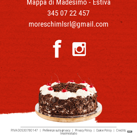
Mappa di Madesimo - Estiva
345 07 22 457
moreschimlsrl@gmail.com
P.IVA 00530780147 |
Preferenze sulla privacy
|
Privacy Policy
|
Cookie Policy
| Credits:
linoolmostudio